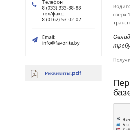
Телефон:
Водите
8 (033) 333-88-88
тел/факс:
сверх 
8 (0162) 53-02-02
трансп
Овлад
Email:
info@favorite.by
требу
Получи
Реквизиты.pdf
Пер
баз
     
 На
Ав
 Ги