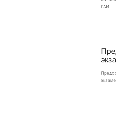
ГАИ.
Пре
экз
Предос
экзаме