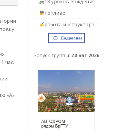
18 уроков вождения
топливо
егории
работа инструктора
отовку
Подробнее
их
Запуск группы:
24 авг 2026
1 час.
нии
ю «А».