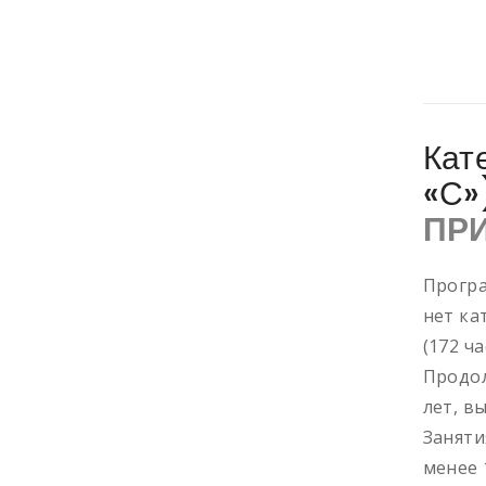
Кат
«С»
ПР
Програ
нет ка
(172 ча
Продол
лет, в
Заняти
менее 