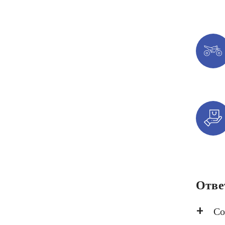
Отве
Со