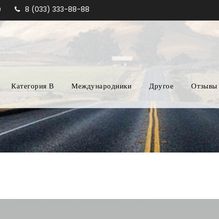
8 (033) 333-88-88
0
Категория В
Международники
Другое
Отзывы