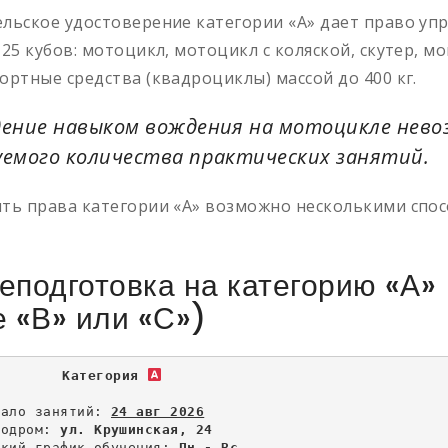
льское удостоверение категории «A» дает право уп
125 кубов: мотоцикл, мотоцикл с коляской, скутер, 
ортные средства (квадроциклы) массой до 400 кг.
ение навыком вождения на мотоцикле невоз
емого количества практических занятий.
ть права категории «А» возможно несколькими спосо
еподготовка на категорию «А» 
е «В» или «С»)
        Категория 
чало занятий: 
24 авг 2026
тодром: 
ул. Крушинская, 24
бкий график обучения: 