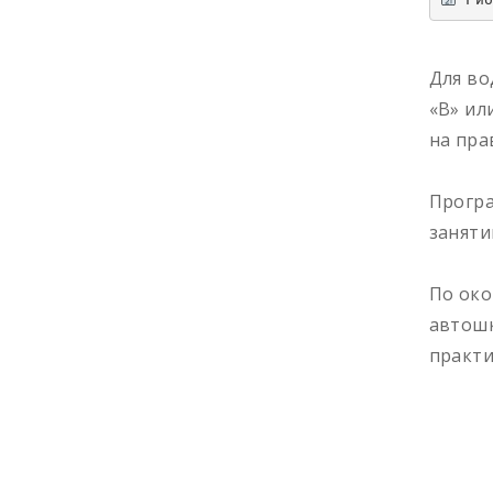
Для во
«В» ил
на пра
Програ
заняти
По око
автошк
практи