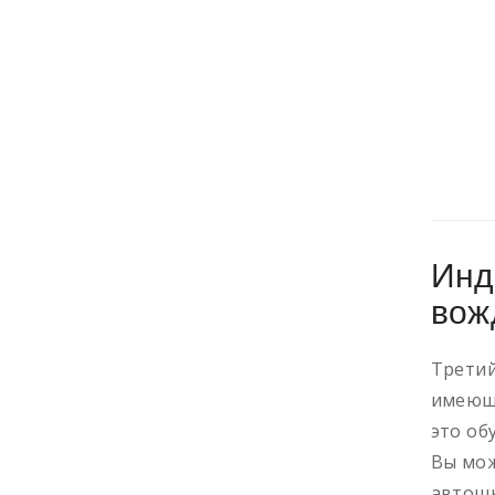
Инд
вож
Третий
имеющи
это об
Вы мо
автош