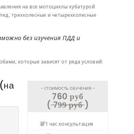
равления на все мотоциклы кубатурой
мопед, трехколесные и четырехколесные
можно без изучения ПДД и
бами, которые зависят от ряда условий:
(на
~ СТОИМОСТЬ ОБУЧЕНИЯ ~
760 руб
( ̶79̶9̶ ̶р̶у̶б̶ )
1 час консультация