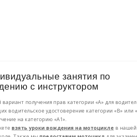
ивидуальные занятия по
дению с инструктором
 вариант получения прав категории «А» для водител
х водительское удостоверение категории «В» или 
учение на категорию «А1».
жете
взять уроки вождения на мотоцикле
в нашей
коле. Также мы
предоставим мотоцикл
для экзамен