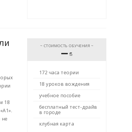
ли
~ СТОИМОСТЬ ОБУЧЕНИЯ ~
—
172 часа теории
торых
18 уроков вождения
еории
учебное пособие
м 18
бесплатный тест-драйв
«А1».
в городе
 не
клубная карта